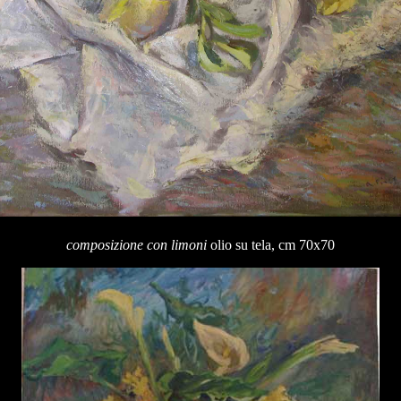
composizione con limoni
olio su tela, cm 70x70